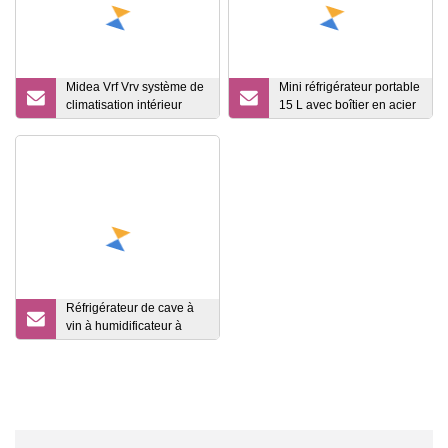
Midea Vrf Vrv système de
Mini réfrigérateur portable
climatisation intérieur
15 L avec boîtier en acier
armoire debout au sol
inoxydable 12DC/24DC
unité de bobine de
ventilateur verticale
Réfrigérateur de cave à
vin à humidificateur à
zone unique avec armoire
à vin à commande
numérique à écran tactile