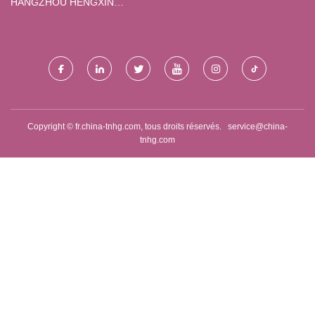
HANGZHOU HENGXIN
FILMAGE EMBALLAGE CO.,
LTD.
Copyright © fr.china-tnhg.com, tous droits réservés.
service@china-
tnhg.com